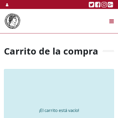
Skip to content
Twitter
Faceboo
Linke
Go
SUBASTA
TIENDA ONLINE
NOSOTROS
Carrito de la compra
¡El carrito está vacío!