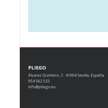
PLIEGO
Álvarez Quintero, 2 · 41004 Sevilla, España.
954 562 533
info@pliego.eu