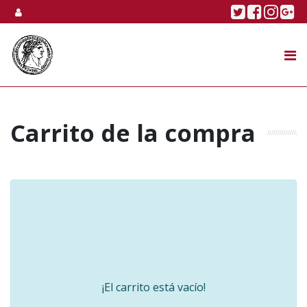
Skip to content
Twitter
Faceboo
Linke
Go
SUBASTA
TIENDA ONLINE
NOSOTROS
Carrito de la compra
¡El carrito está vacío!