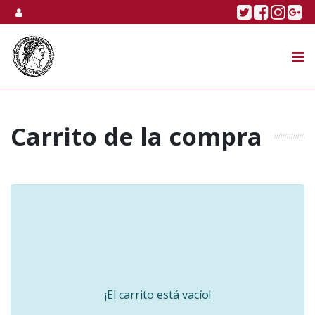
Skip to content
Twitter
Faceboo
Linke
Go
SUBASTA
TIENDA ONLINE
NOSOTROS
Carrito de la compra
¡El carrito está vacío!