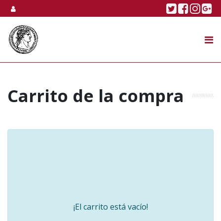
Skip to content
Twitter
Faceboo
Linke
Go
SUBASTA
TIENDA ONLINE
NOSOTROS
Carrito de la compra
¡El carrito está vacío!