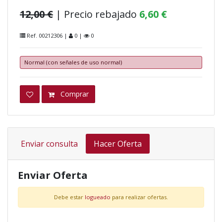
12,00 €
| Precio rebajado
6,60 €
Ref. 00212306 |
0 |
0
Normal (con señales de uso normal)
Comprar
Enviar consulta
Hacer Oferta
Enviar Oferta
Debe estar
logueado
para realizar ofertas.