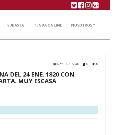
Twitter
Facebook
Linkedin
Google plus
SUBASTA
TIENDA ONLINE
NOSOTROS
Ref. 00215040 |
0 |
0
A DEL 24 ENE. 1820 CON
ARTA. MUY ESCASA