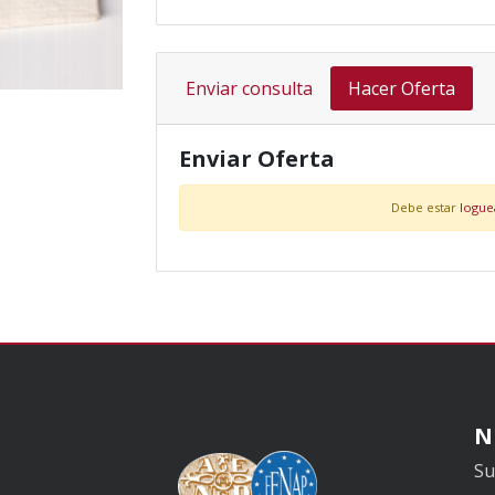
Enviar consulta
Hacer Oferta
Enviar Oferta
Debe estar
logu
N
Su