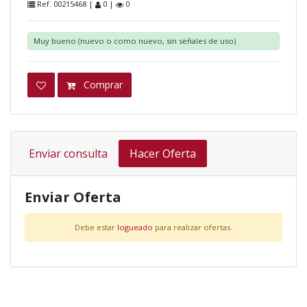
Ref. 00215468 |
0 |
0
Muy bueno (nuevo o como nuevo, sin señales de uso)
Comprar
Enviar consulta
Hacer Oferta
Enviar Oferta
Debe estar
logueado
para realizar ofertas.