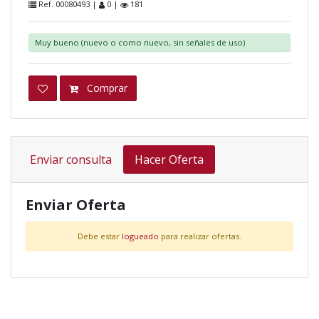
Ref. 00080493 |
0 |
181
Muy bueno (nuevo o como nuevo, sin señales de uso)
Comprar
Enviar consulta
Hacer Oferta
Enviar Oferta
Debe estar
logueado
para realizar ofertas.