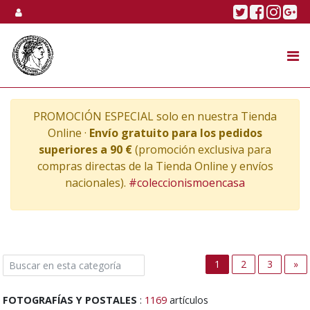
Skip to content
Twitter
Faceboo
Linke
Go
SUBASTA
TIENDA ONLINE
PROMOCIÓN ESPECIAL solo en nuestra Tienda
NOSOTROS
Online ·
Envío gratuito para los pedidos
superiores a 90 €
(promoción exclusiva para
compras directas de la Tienda Online y envíos
nacionales).
#coleccionismoencasa
Ne
1
2
3
»
FOTOGRAFÍAS Y POSTALES
:
1169
artículos