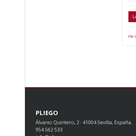
L
He 
PLIEGO
Álvarez Quintero, 2 · 41004 Sevilla, España.
954 562 533