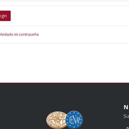
ogin
olvidado mi contraseña
N
Su