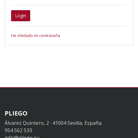
Login
He olvidado mi contraseña
PLIEGO
Álvarez Quintero, 2 · 41004 Sevilla, España.
954 562 533
info@pliego.eu