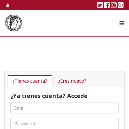
Skip to content
Twitter
Faceboo
Linke
Go
SUBASTA
TIENDA ONLINE
NOSOTROS
¿Tienes cuenta?
¿Eres nuevo?
¿Ya tienes cuenta? Accede
Email *
Password