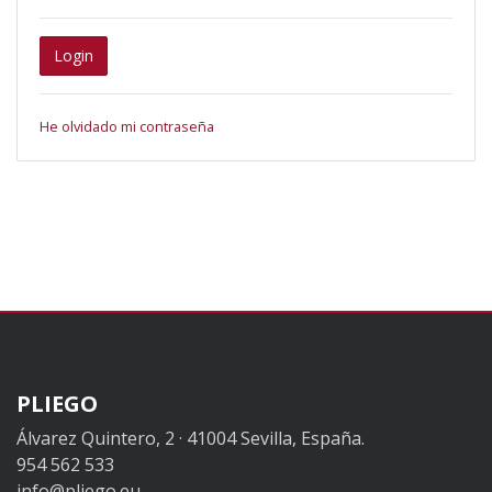
Login
He olvidado mi contraseña
PLIEGO
Álvarez Quintero, 2 · 41004 Sevilla, España.
954 562 533
info@pliego.eu