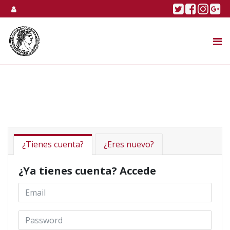
Skip to content
Twitter
Faceboo
Linke
Go
SUBASTA
TIENDA ONLINE
NOSOTROS
¿Tienes cuenta?
¿Eres nuevo?
¿Ya tienes cuenta? Accede
Email *
Password