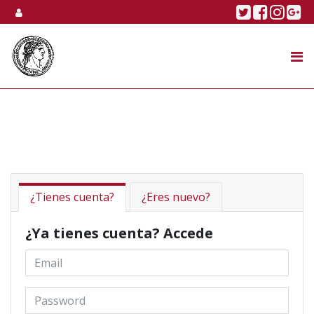
Skip to content
Twitter
Faceboo
Linke
Go
SUBASTA
TIENDA ONLINE
NOSOTROS
¿Tienes cuenta?
¿Eres nuevo?
¿Ya tienes cuenta? Accede
Email *
Password