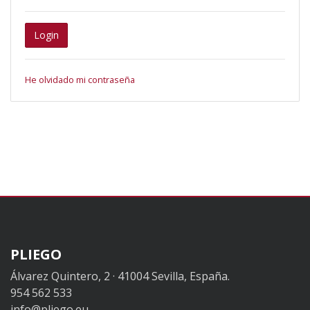
Login
He olvidado mi contraseña
PLIEGO
Álvarez Quintero, 2 · 41004 Sevilla, España.
954 562 533
info@pliego.eu