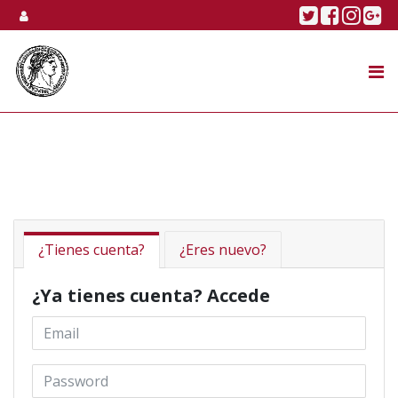
Skip to content
Twitter
Faceboo
Linke
Go
SUBASTA
TIENDA ONLINE
NOSOTROS
¿Tienes cuenta?
¿Eres nuevo?
¿Ya tienes cuenta? Accede
Email *
Password