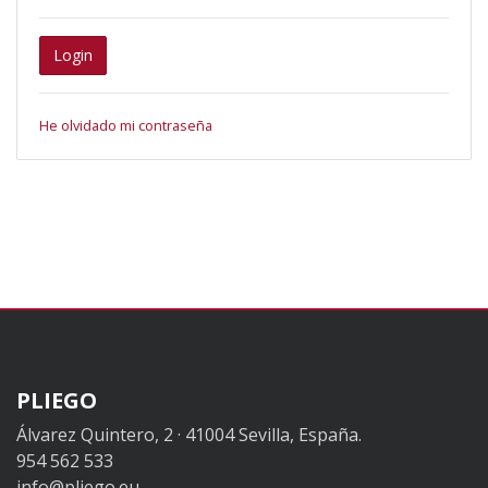
Login
He olvidado mi contraseña
PLIEGO
Álvarez Quintero, 2 · 41004 Sevilla, España.
954 562 533
info@pliego.eu