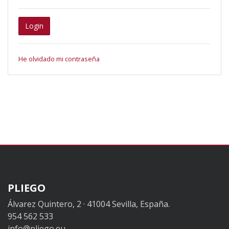
Login
He olvidado mi contraseña
PLIEGO
Álvarez Quintero, 2 · 41004 Sevilla, España.
954 562 533
info@pliego.eu