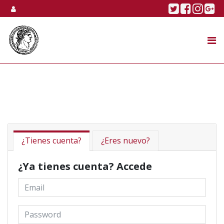
Skip to content
Twitter
Faceboo
Linke
Go
SUBASTA
TIENDA ONLINE
NOSOTROS
¿Tienes cuenta?
¿Eres nuevo?
¿Ya tienes cuenta? Accede
Email *
Password