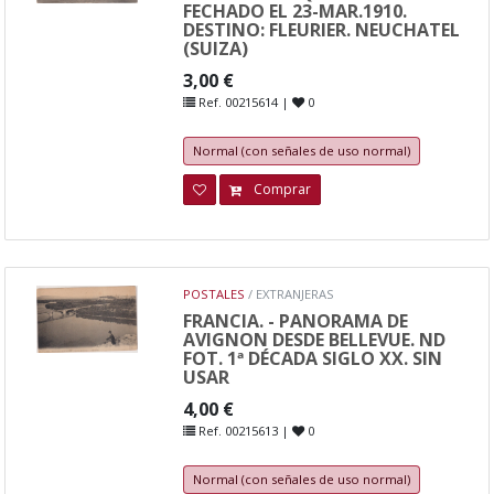
FECHADO EL 23-MAR.1910.
DESTINO: FLEURIER. NEUCHATEL
(SUIZA)
3,00 €
Ref. 00215614 |
0
Normal (con señales de uso normal)
Comprar
POSTALES
/ EXTRANJERAS
FRANCIA. - PANORAMA DE
AVIGNON DESDE BELLEVUE. ND
FOT. 1ª DÉCADA SIGLO XX. SIN
USAR
4,00 €
Ref. 00215613 |
0
Normal (con señales de uso normal)