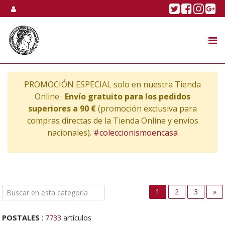
Skip to content
Twitter
Faceboo
Linke
Go
SUBASTA
TIENDA ONLINE
PROMOCIÓN ESPECIAL solo en nuestra Tienda
NOSOTROS
Online ·
Envío gratuito para los pedidos
superiores a 90 €
(promoción exclusiva para
compras directas de la Tienda Online y envíos
nacionales).
#coleccionismoencasa
Ne
1
2
3
»
POSTALES
:
7733
artículos