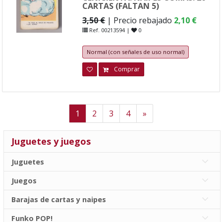
CARTAS (FALTAN 5)
3,50 €
| Precio rebajado
2,10 €
Ref. 00213594 |
0
Normal (con señales de uso normal)
Comprar
Next
1
2
3
4
»
Juguetes y juegos
Juguetes
Juegos
Barajas de cartas y naipes
Funko POP!