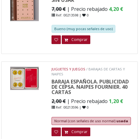
7,00 €
| Precio rebajado
4,20 €
Ref. 00213598 |
0
Bueno (muy pocas señales de uso)
Comprar
JUGUETES Y JUEGOS
/ BARAJAS DE CARTAS Y
NAIPES
BARAJA ESPAÑOLA. PUBLICIDAD
DE CEPSA. NAIPES FOURNIER. 40
CARTAS
2,00 €
| Precio rebajado
1,20 €
Ref. 00213596 |
0
Normal (con señales de uso normal)
usada
Comprar