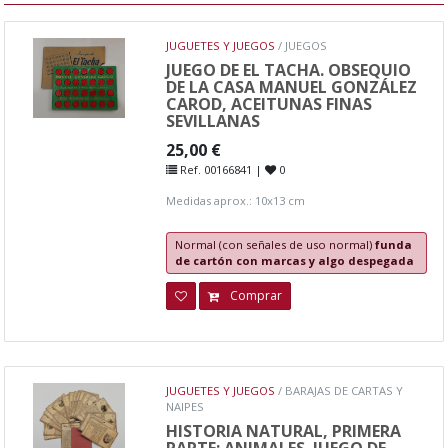
JUGUETES Y JUEGOS
/ JUEGOS
JUEGO DE EL TACHA. OBSEQUIO
DE LA CASA MANUEL GONZÁLEZ
CAROD, ACEITUNAS FINAS
SEVILLANAS
25,00 €
Ref. 00166841 |
0
Medidas aprox.: 10x13 cm
Normal (con señales de uso normal)
funda
de cartón con marcas y algo despegada
Comprar
JUGUETES Y JUEGOS
/ BARAJAS DE CARTAS Y
NAIPES
HISTORIA NATURAL, PRIMERA
PARTE: ANIMALES. JUEGO DE