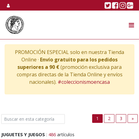
Skip to content
Twitter
Faceboo
Linke
Go
SUBASTA
TIENDA ONLINE
PROMOCIÓN ESPECIAL solo en nuestra Tienda
NOSOTROS
Online ·
Envío gratuito para los pedidos
superiores a 90 €
(promoción exclusiva para
compras directas de la Tienda Online y envíos
nacionales).
#coleccionismoencasa
Ne
1
2
3
»
JUGUETES Y JUEGOS
:
486
artículos