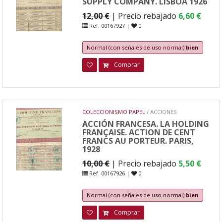
SUPPLY COMPANY. LISBOA 1926
12,00 €
| Precio rebajado
6,60 €
Ref. 00167927 |
0
Normal (con señales de uso normal)
bien
Comprar
COLECCIONISMO PAPEL
/ ACCIONES
ACCIÓN FRANCESA. LA HOLDING
FRANÇAISE. ACTION DE CENT
FRANCS AU PORTEUR. PARIS,
1928
10,00 €
| Precio rebajado
5,50 €
Ref. 00167926 |
0
Normal (con señales de uso normal)
bien
Comprar