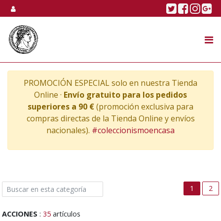
Skip to content
Twitter
Faceboo
Linke
Go
SUBASTA
TIENDA ONLINE
PROMOCIÓN ESPECIAL solo en nuestra Tienda
NOSOTROS
Online ·
Envío gratuito para los pedidos
superiores a 90 €
(promoción exclusiva para
compras directas de la Tienda Online y envíos
nacionales).
#coleccionismoencasa
1
2
ACCIONES
:
35
artículos