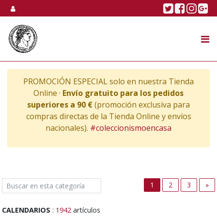
Skip to content
Twitter
Faceboo
Linke
Go
SUBASTA
TIENDA ONLINE
PROMOCIÓN ESPECIAL solo en nuestra Tienda
NOSOTROS
Online ·
Envío gratuito para los pedidos
superiores a 90 €
(promoción exclusiva para
compras directas de la Tienda Online y envíos
nacionales).
#coleccionismoencasa
Ne
1
2
3
»
CALENDARIOS
:
1942
artículos